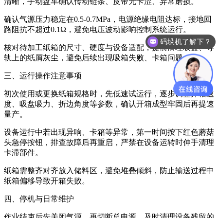
清晰，手动盘车确认传动链条、皮带无卡涩、异常磨损。
确认气源压力稳定在0.5-0.7MPa，电源绝缘电阻达标，接地回
路阻抗不超过0.1Ω，避免电压波动影响控制系统运行。
码垛机了解下？
核对待加工纸箱的尺寸、硬度与设备适配，提前清理吸盘、导
轨上的纸屑灰尘，避免后续出现吸箱失败、卡箱问题。
三、运行操作注意事项
初次使用或更换纸箱规格时，先低速试运行，逐步调整开箱速
度、吸盘吸力、折边角度等参数，确认开箱成型牢固后再提速
量产。
设备运行中若出现异响、卡箱等异常，第一时间按下红色蘑菇
头急停按钮，排查故障后再重启，严禁在设备运转时伸手清理
卡滞部件。
纸箱需整齐对齐放入储料区，避免堆叠倾斜，防止输送过程中
纸箱偏移导致开箱失败。
四、停机与日常维护
作业结束后先关闭气源，再切断总电源，及时清理设备残留的