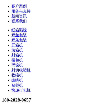
客户案例
服务与支持
新闻资讯
联系我们
纸箱码垛
焊丝包装
焊条包装
开箱机
装箱机
封箱机
捆包机
码垛机
封切收缩机
收缩机
缠绕机
贴标机
快递打包机
180-2828-0657