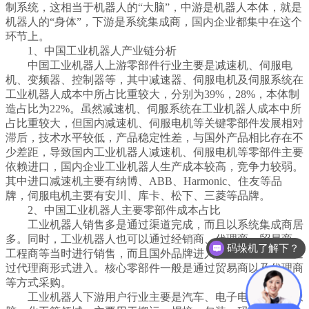
制系统，这相当于机器人的“大脑”，中游是机器人本体，就是
机器人的“身体”，下游是系统集成商，国内企业都集中在这个
环节上。
1、中国工业机器人产业链分析
中国工业机器人上游零部件行业主要是减速机、伺服电
机、变频器、控制器等，其中减速器、伺服电机及伺服系统在
工业机器人成本中所占比重较大，分别为39%，28%，本体制
造占比为22%。虽然减速机、伺服系统在工业机器人成本中所
占比重较大，但国内减速机、伺服电机等关键零部件发展相对
滞后，技术水平较低，产品稳定性差，与国外产品相比存在不
少差距，导致国内工业机器人减速机、伺服电机等零部件主要
依赖进口，国内企业工业机器人生产成本较高，竞争力较弱。
其中进口减速机主要有纳博、ABB、Harmonic、住友等品
牌，伺服电机主要有安川、库卡、松下、三菱等品牌。
2、中国工业机器人主要零部件成本占比
工业机器人销售多是通过渠道完成，而且以系统集成商居
多。同时，工业机器人也可以通过经销商、代理商、贸易商、
码垛机了解下？
工程商等当时进行销售，而且国外品牌进入中国市场一般先通
过代理商形式进入。核心零部件一般是通过贸易商以及代理商
等方式采购。
工业机器人下游用户行业主要是汽车、电子电气、塑料橡